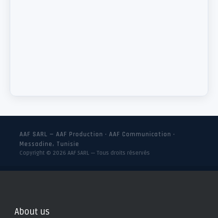
AAF SARL — AAF Production · AAF Communication ·
Messadine, Tunisie
Copyright © 2026 AAF SARL — Tous droits réservés
About us