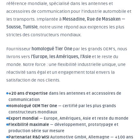
référence mondiale, spécialisé dans les antennes et
accessoires de communication pour l'industrie automobile et
Durabilité avant tout — Une ingénierie conçue pour des
les transports. Implantée à
Messadine, Rue de Masaken —
millions de kilomètres
Sousse, Tunisie
Qualité sans compromis — IATF 16949 Certifié IATF 16949
, notre usine répond aux exigences les plus
Votre partenaire, pas seulement un fournisseur — Flexible,
strictes des constructeurs mondiaux.
rapide, engagé
Portée mondiale, agilité locale — Livraison en Europe,
Fournisseur
homologué Tier One
par les grands OEM's, nous
Amériques, Asie et au-delà
livrons vers
l'Europe, les Amériques, l'Asie
et le reste du
monde. Notre force : une flexibilité industrielle unique, une
Approuvé OEM Tier One
Automobile
Ferroviaire
réactivité sans égal et un engagement total envers la
satisfaction de nos clients.
Moto
100% Export
+20 ans d'expertise
dans les antennes et accessoires de
communication
Homologué OEM Tier One
— certifié par les plus grands
constructeurs mondiaux
Export mondial
— Europe, Amériques, Asie et reste du monde
Flexibilité maximale
— développement, prototypage et
production série sur mesure
Partenariat R&D WISI
Automotive GmbH, Allemagne — +100 ans