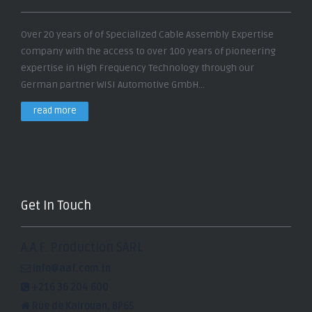
Over 20 years of of Specialized Cable Assembly Expertise
company with the access to over 100 years of pioneering
expertise in High Frequency Technology through our
German partner WISI Automotive GmbH...
read more
Get In Touch
A.A.F. Production SARL
info@aaf.com.tn
+216 36 204 600
Rue de Kairouan, BP65