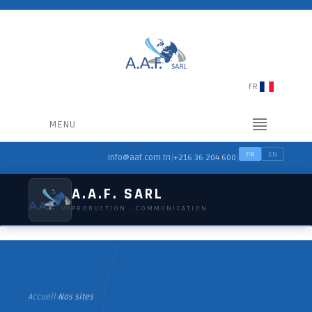
FR
MENU
FR
EN
|
|
info@aaf.com.tn
+216 36 204 600
A.A.F. SARL
PRODUCTION · COMMUNICATION
Accueil
›
Nos sites